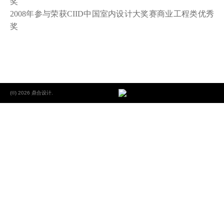
奖
2008年参与荣获CIID中国室内设计大奖赛商业工程类优秀
奖
(©) 2026 鼎合设计.