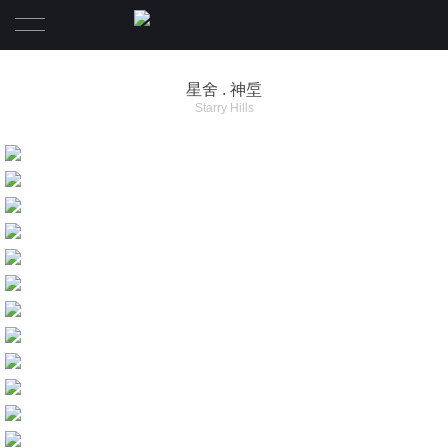
首页
星舍 . 神垕
Starry Hills
项目
关于
一体化设计板块
关于
联系我们
核心团队
新闻