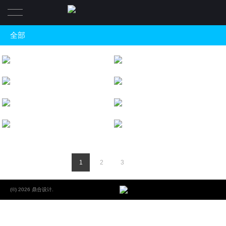
全部
首页
全部
项目
西秀鸽宴
地产空间
苏园·交通路店
关于
酒店会所
南泥湾·秦岭路店
一体化设计板块
关于
餐饮空间
厨乡·河南大排档
养生健身
联系我们
核心团队
办公空间
1
2
3
新闻
文教空间
(©) 2026 鼎合设计.
商业空间
住宅空间