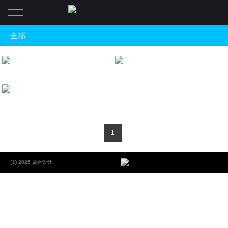
全部
首页
全部
项目
河南广电投资办公室
Henan broadcasting and television investment co.LTD office
Wanjiang Real Estate Office
地产空间
关于
许昌开普研究所
酒店会所
Xuchang Cape Research Institute
一体化设计板块
关于
餐饮空间
1
养生健身
联系我们
核心团队
办公空间
(©) 2026 鼎合设计.
新闻
文教空间
商业空间
住宅空间